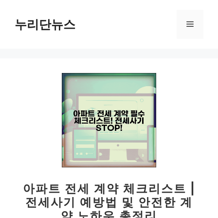
컨
텐
누리단뉴스
메
츠
로
뉴
건
너
뛰
기
아파트 전세 계약 체크리스트 |
전세사기 예방법 및 안전한 계
약 노하우 총정리