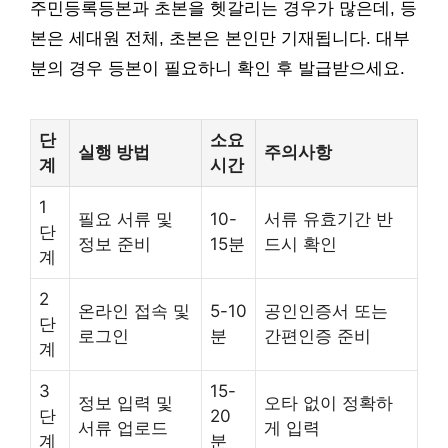
주민등록등본과 초본을 헷갈리는 경우가 많은데, 등
본은 세대원 전체, 초본은 본인만 기재됩니다. 대부
분의 경우 등본이 필요하니 확인 후 발급받으세요.
단
소요
실행 방법
주의사항
계
시간
1
필요 서류 및
10-
서류 유효기간 반
단
정보 준비
15분
드시 확인
계
2
온라인 접속 및
5-10
공인인증서 또는
단
로그인
분
간편인증 준비
계
3
15-
정보 입력 및
오타 없이 정확하
단
20
서류 업로드
게 입력
계
분