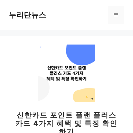
컨
텐
누리단뉴스
메
츠
로
뉴
건
너
뛰
기
신한카드 포인트 플랜 플러스
카드 4가지 혜택 및 특징 확인
하기