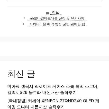
카
정보
테
nh모바일바로대출 신청 및 유의사항
고
캐치테이블 예약 방법 꿀팁 웨이팅 팁
리
최신 글
미아크 갤럭시 맥세이프 케이스 스쿱 블랙 소르베,
갤럭시S26 울트라 내돈내산 솔직후기
[국내정발] 커세어 XENEON 27QHD240 OLED 게
이밍 모니터 내돈내산 솔직후기