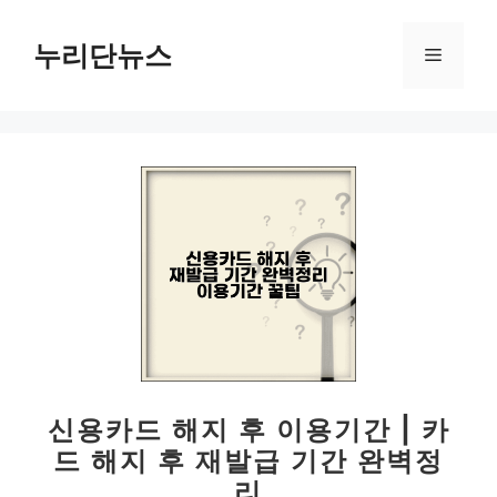
컨
텐
누리단뉴스
메
츠
로
뉴
건
너
뛰
기
신용카드 해지 후 이용기간 | 카
드 해지 후 재발급 기간 완벽정
리