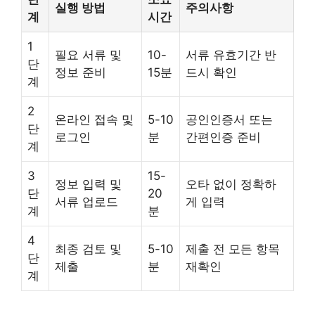
실행 방법
주의사항
계
시간
1
필요 서류 및
10-
서류 유효기간 반
단
정보 준비
15분
드시 확인
계
2
온라인 접속 및
5-10
공인인증서 또는
단
로그인
분
간편인증 준비
계
3
15-
정보 입력 및
오타 없이 정확하
단
20
서류 업로드
게 입력
계
분
4
최종 검토 및
5-10
제출 전 모든 항목
단
제출
분
재확인
계