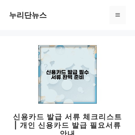
컨
텐
누리단뉴스
메
츠
로
뉴
건
너
뛰
기
신용카드 발급 서류 체크리스트
| 개인 신용카드 발급 필요서류
안내