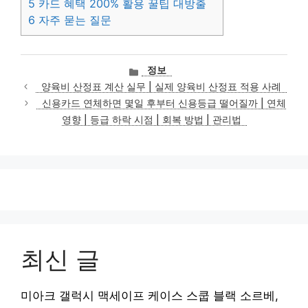
5
카드 혜택 200% 활용 꿀팁 대방출
6
자주 묻는 질문
카
정보
테
양육비 산정표 계산 실무 | 실제 양육비 산정표 적용 사례
고
신용카드 연체하면 몇일 후부터 신용등급 떨어질까 | 연체
리
영향 | 등급 하락 시점 | 회복 방법 | 관리법
최신 글
미아크 갤럭시 맥세이프 케이스 스쿱 블랙 소르베,