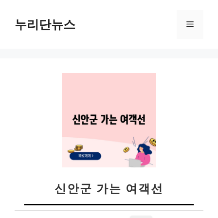
컨
텐
누리단뉴스
메
츠
로
뉴
건
너
뛰
기
신안군 가는 여객선