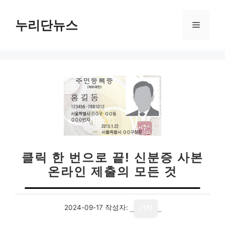
컨
텐
누리단뉴스
메
츠
로
뉴
건
너
뛰
기
클릭 한 번으로 끝! 신분증 사본
온라인 제출의 모든 것
2024-09-17
작성자:
기자