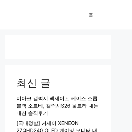
홈
최신 글
미아크 갤럭시 맥세이프 케이스 스쿱
블랙 소르베, 갤럭시S26 울트라 내돈
내산 솔직후기
[국내정발] 커세어 XENEON
27QHD240 OLED 게이밍 모니터 내