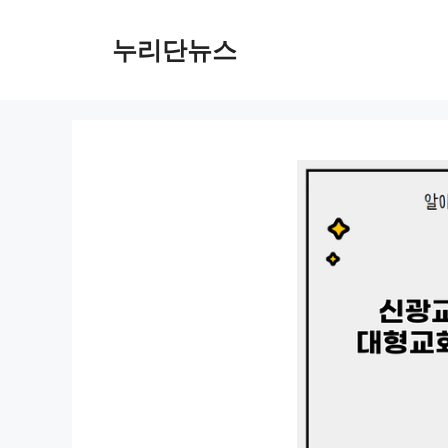
컨
텐
누리단뉴스
츠
로
건
너
뛰
기