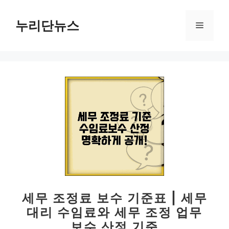
컨
텐
누리단뉴스
메
츠
로
뉴
건
너
뛰
기
세무 조정료 보수 기준표 | 세무
대리 수임료와 세무 조정 업무
보수 산정 기준