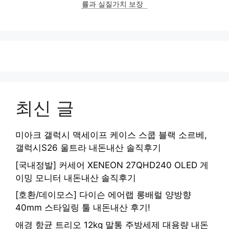
률과 실질가치 보장
최신 글
미아크 갤럭시 맥세이프 케이스 스쿱 블랙 소르베,
갤럭시S26 울트라 내돈내산 솔직후기
[국내정발] 커세어 XENEON 27QHD240 OLED 게
이밍 모니터 내돈내산 솔직후기
[호환/데이모스] 다이슨 에어랩 롱배럴 양방향
40mm 스타일링 툴 내돈내산 후기!
애경 항균 트리오 12kg 말통 주방세제 대용량 내돈