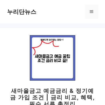
컨
텐
누리단뉴스
메
츠
로
뉴
건
너
뛰
기
새마을금고 예금금리 & 정기예
금 가입 조건 | 금리 비교, 혜택,
필수 서류 총정리