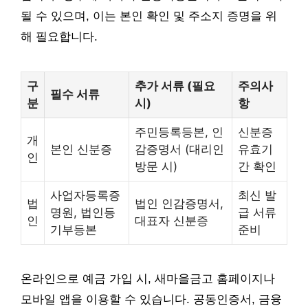
될 수 있으며, 이는 본인 확인 및 주소지 증명을 위
해 필요합니다.
구
추가 서류 (필요
주의사
필수 서류
분
시)
항
주민등록등본, 인
신분증
개
본인 신분증
감증명서 (대리인
유효기
인
방문 시)
간 확인
사업자등록증
최신 발
법
법인 인감증명서,
명원, 법인등
급 서류
인
대표자 신분증
기부등본
준비
온라인으로 예금 가입 시, 새마을금고 홈페이지나
모바일 앱을 이용할 수 있습니다. 공동인증서, 금융