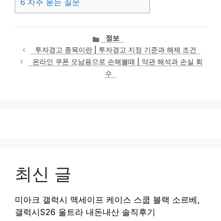
6
자주 묻는 질문
카
정보
테
투자경고 종목이란 | 투자경고 지정 기준과 해제 조건
고
온라인 쿠폰 오남용으로 손해볼때 | 약관 해석과 손실 회
리
수
최신 글
미아크 갤럭시 맥세이프 케이스 스쿱 블랙 소르베,
갤럭시S26 울트라 내돈내산 솔직후기