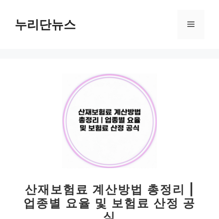
컨
텐
누리단뉴스
메
츠
로
뉴
건
너
뛰
기
산재보험료 계산방법 총정리 |
업종별 요율 및 보험료 산정 공
식