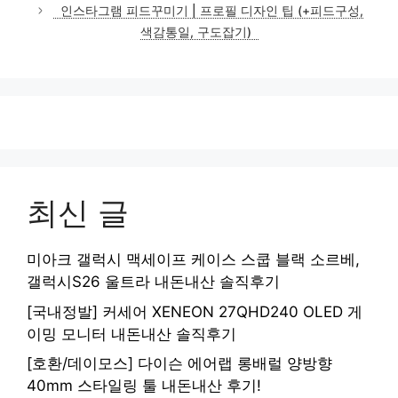
인스타그램 피드꾸미기 | 프로필 디자인 팁 (+피드구성,
색감통일, 구도잡기)
최신 글
미아크 갤럭시 맥세이프 케이스 스쿱 블랙 소르베,
갤럭시S26 울트라 내돈내산 솔직후기
[국내정발] 커세어 XENEON 27QHD240 OLED 게
이밍 모니터 내돈내산 솔직후기
[호환/데이모스] 다이슨 에어랩 롱배럴 양방향
40mm 스타일링 툴 내돈내산 후기!