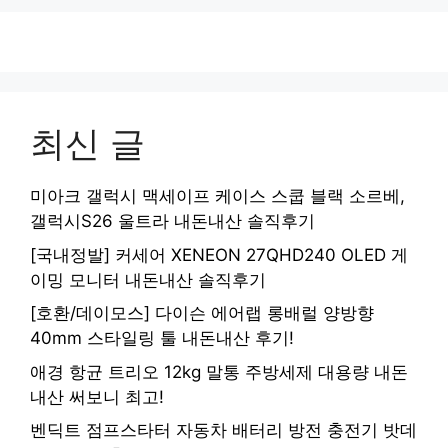
최신 글
미아크 갤럭시 맥세이프 케이스 스쿱 블랙 소르베,
갤럭시S26 울트라 내돈내산 솔직후기
[국내정발] 커세어 XENEON 27QHD240 OLED 게
이밍 모니터 내돈내산 솔직후기
[호환/데이모스] 다이슨 에어랩 롱배럴 양방향
40mm 스타일링 툴 내돈내산 후기!
애경 항균 트리오 12kg 말통 주방세제 대용량 내돈
내산 써보니 최고!
벤딕트 점프스타터 자동차 배터리 방전 충전기 밧데