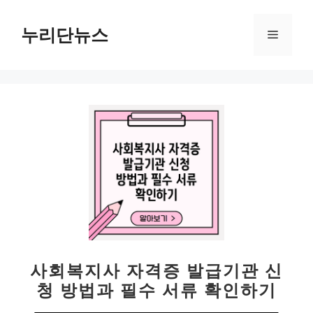
컨
텐
누리단뉴스
메
츠
로
뉴
건
너
뛰
기
사회복지사 자격증 발급기관 신
청 방법과 필수 서류 확인하기