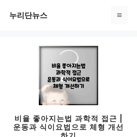
컨
텐
누리단뉴스
메
츠
로
뉴
건
너
뛰
기
비율 좋아지는법 과학적 접근 |
운동과 식이요법으로 체형 개선
하기