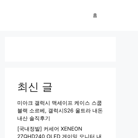
홈
최신 글
미아크 갤럭시 맥세이프 케이스 스쿱
블랙 소르베, 갤럭시S26 울트라 내돈
내산 솔직후기
[국내정발] 커세어 XENEON
27QHD240 OLED 게이밍 모니터 내