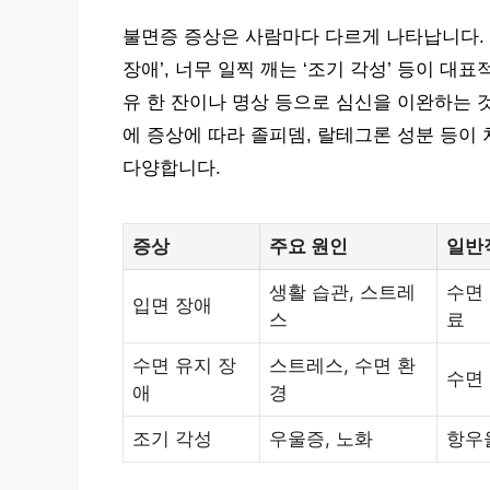
불면증 증상은 사람마다 다르게 나타납니다. 잠
장애’, 너무 일찍 깨는 ‘조기 각성’ 등이 대
유 한 잔이나 명상 등으로 심신을 이완하는 
에 증상에 따라 졸피뎀, 랄테그론 성분 등이 처방
다양합니다.
증상
주요 원인
일반
생활 습관, 스트레
수면
입면 장애
스
료
수면 유지 장
스트레스, 수면 환
수면 
애
경
조기 각성
우울증, 노화
항우