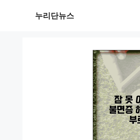
컨
텐
누리단뉴스
츠
로
건
너
뛰
기