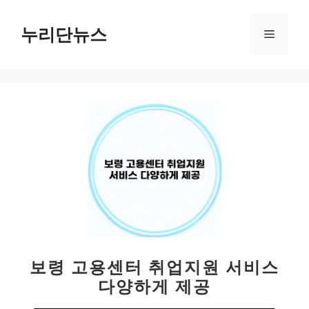
컨
텐
누리단뉴스
메
츠
로
뉴
건
너
뛰
기
보령 고용센터 취업지원 서비스
다양하게 제공