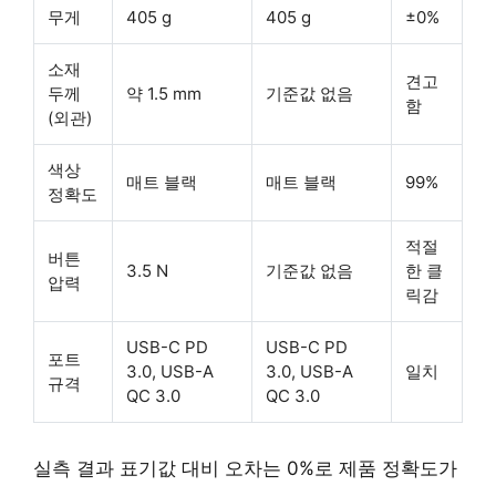
무게
405 g
405 g
±0%
소재
견고
두께
약 1.5 mm
기준값 없음
함
(외관)
색상
매트 블랙
매트 블랙
99%
정확도
적절
버튼
3.5 N
기준값 없음
한 클
압력
릭감
USB-C PD
USB-C PD
포트
3.0, USB-A
3.0, USB-A
일치
규격
QC 3.0
QC 3.0
실측 결과 표기값 대비 오차는 0%로 제품 정확도가