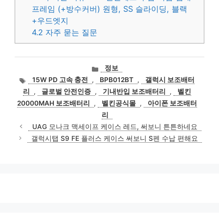
프레임 (+방수커버) 원형, SS 슬라이딩, 블랙
+우드엣지
4.2
자주 묻는 질문
카
정보
테
태
15W PD 고속 충전
,
BPB012BT
,
갤럭시 보조배터
고
그
리
,
글로벌 안전인증
,
기내반입 보조배터리
,
벨킨
리
20000MAH 보조배터리
,
벨킨공식몰
,
아이폰 보조배터
리
UAG 모나크 맥세이프 케이스 레드, 써보니 튼튼하네요
갤럭시탭 S9 FE 플러스 케이스 써보니 S펜 수납 편해요