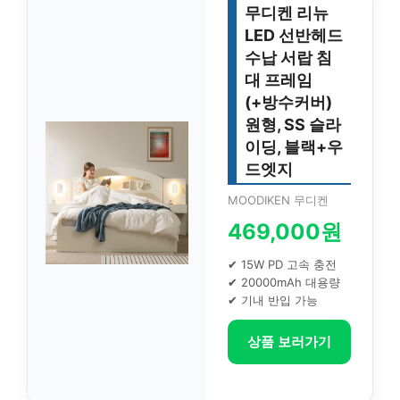
무디켄 리뉴
LED 선반헤드
수납 서랍 침
대 프레임
(+방수커버)
원형, SS 슬라
이딩, 블랙+우
드엣지
MOODIKEN 무디켄
469,000원
✔ 15W PD 고속 충전
✔ 20000mAh 대용량
✔ 기내 반입 가능
상품 보러가기