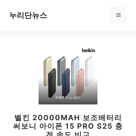
컨
텐
누리단뉴스
메
츠
로
뉴
건
너
뛰
기
벨킨 20000MAH 보조배터리
써보니 아이폰 15 PRO S25 충
전 속도 비교