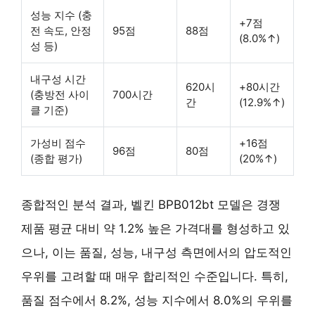
성능 지수 (충
+7점
전 속도, 안정
95점
88점
(8.0%↑)
성 등)
내구성 시간
620시
+80시간
(충방전 사이
700시간
간
(12.9%↑)
클 기준)
가성비 점수
+16점
96점
80점
(종합 평가)
(20%↑)
종합적인 분석 결과, 벨킨 BPB012bt 모델은 경쟁
제품 평균 대비 약 1.2% 높은 가격대를 형성하고 있
으나, 이는 품질, 성능, 내구성 측면에서의 압도적인
우위를 고려할 때 매우 합리적인 수준입니다. 특히,
품질 점수에서 8.2%, 성능 지수에서 8.0%의 우위를