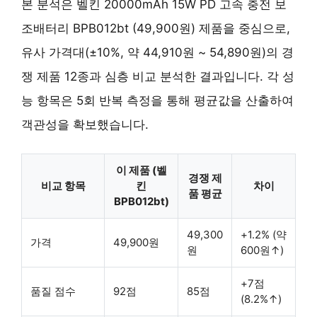
본 분석은 벨킨 20000mAh 15W PD 고속 충전 보
조배터리 BPB012bt (49,900원) 제품을 중심으로,
유사 가격대(±10%, 약 44,910원 ~ 54,890원)의 경
쟁 제품 12종과 심층 비교 분석한 결과입니다. 각 성
능 항목은 5회 반복 측정을 통해 평균값을 산출하여
객관성을 확보했습니다.
이 제품 (벨
경쟁 제
비교 항목
킨
차이
품 평균
BPB012bt)
49,300
+1.2% (약
가격
49,900원
원
600원↑)
+7점
품질 점수
92점
85점
(8.2%↑)