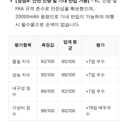
[장점4: 안전 인증 및 기내 반입 가능]
– KC 인증 및
FAA 규격 준수로 안전성을 확보했으며,
20000mAh 용량으로 기내 반입이 가능하여 여행
시 필수품으로 손색이 없습니다.
업계 평
평가항목
측정값
평가
균
품질 지수
92/100
85/100
+7점 우수
성능 지수
95/100
88/100
+7점 우수
내구성 점
89/100
82/100
+7점 우수
수
가성비 점
+16점 매우우
96/100
80/100
수
수