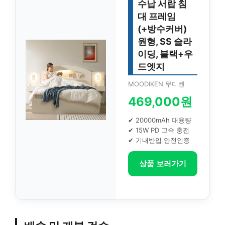
수납 서랍 침
대 프레임
(+방수커버)
원형, SS 슬라
이딩, 블랙+우
드엣지
MOODIKEN 무디켄
469,000원
✔ 20000mAh 대용량
✔ 15W PD 고속 충전
✔ 기내반입 안전인증
상품 보러가기