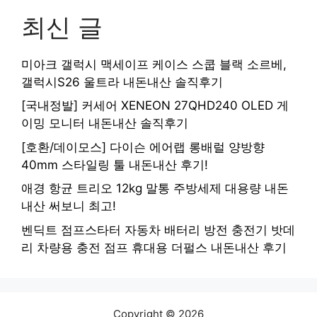
최신 글
미아크 갤럭시 맥세이프 케이스 스쿱 블랙 소르베,
갤럭시S26 울트라 내돈내산 솔직후기
[국내정발] 커세어 XENEON 27QHD240 OLED 게
이밍 모니터 내돈내산 솔직후기
[호환/데이모스] 다이슨 에어랩 롱배럴 양방향
40mm 스타일링 툴 내돈내산 후기!
애경 항균 트리오 12kg 말통 주방세제 대용량 내돈
내산 써보니 최고!
벤딕트 점프스타터 자동차 배터리 방전 충전기 밧데
리 차량용 충전 점프 휴대용 더펄스 내돈내산 후기
Copyright © 2026