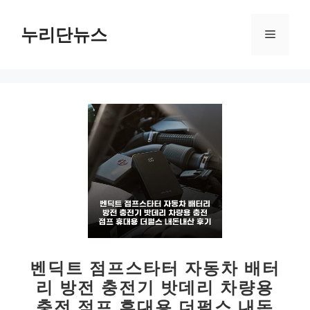
컨
텐
누리단뉴스
메
츠
로
뉴
건
너
뛰
기
벤딕트 점프스타터 자동차 배터
리 방전 충전기 밧데리 차량용
충전 점프 휴대용 더펄스 내돈