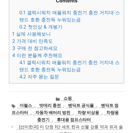
Contents
0.1
갤럭시워치 애플워치 충전기 충전 거치대 스
탠드 호환 충전독 누워있는곰
0.2
첫인상 & 개봉기
1
실제 사용해보니
2
가격 대비 만족도
3
구매 전 참고하세요
4
이런 분들께 추천해요
4.1
갤럭시워치 애플워치 충전기 충전 거치대 스
탠드 호환 충전독 누워있는곰
4.2
자주 묻는 질문
카
쇼핑
테
태
더펄스
,
밧데리 충전
,
벤딕트 공식몰
,
벤딕트 점
고
그
프스타터
,
자동차 배터리 방전
,
차량 비상용
,
차량용
리
충전기
,
휴대용 점프스타터
[선미한과] 미 단청 1단 세트 한과 선물 강릉 약과 유과 솔