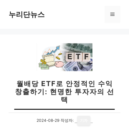
컨
텐
누리단뉴스
메
츠
로
뉴
건
너
뛰
기
월배당 ETF로 안정적인 수익
창출하기: 현명한 투자자의 선
택
2024-08-29
작성자:
기자