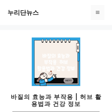
컨
텐
누리단뉴스
메
츠
로
뉴
건
너
뛰
기
바질의 효능과 부작용 | 허브 활
용법과 건강 정보