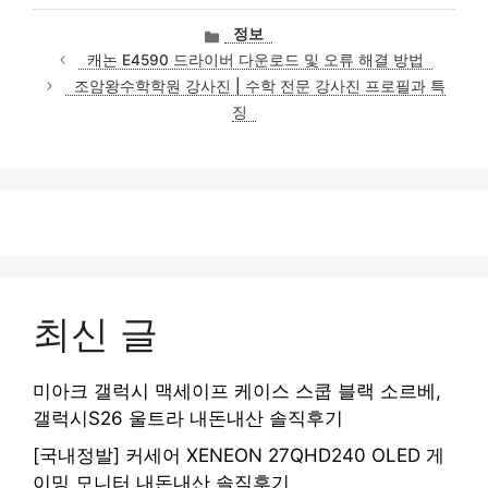
카
정보
테
캐논 E4590 드라이버 다운로드 및 오류 해결 방법
고
조암왕수학학원 강사진 | 수학 전문 강사진 프로필과 특
리
징
최신 글
미아크 갤럭시 맥세이프 케이스 스쿱 블랙 소르베,
갤럭시S26 울트라 내돈내산 솔직후기
[국내정발] 커세어 XENEON 27QHD240 OLED 게
이밍 모니터 내돈내산 솔직후기