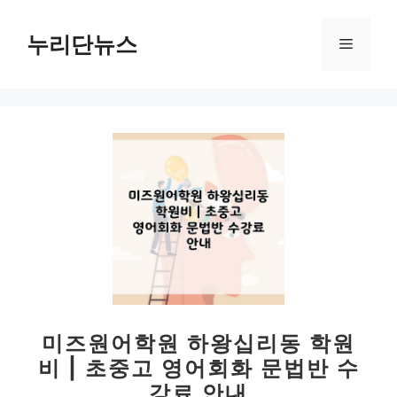
컨
텐
누리단뉴스
메
츠
로
뉴
건
너
뛰
기
미즈원어학원 하왕십리동 학원
비 | 초중고 영어회화 문법반 수
강료 안내