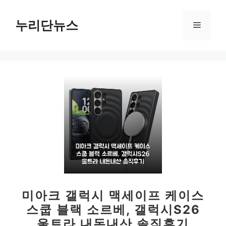
컨
텐
누리단뉴스
메
츠
로
뉴
건
너
뛰
기
미아크 갤럭시 맥세이프 케이스
스쿱 블랙 소르베, 갤럭시S26
울트라 내돈내산 솔직후기