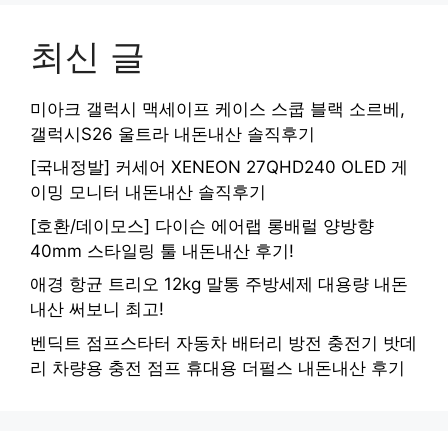
최신 글
미아크 갤럭시 맥세이프 케이스 스쿱 블랙 소르베,
갤럭시S26 울트라 내돈내산 솔직후기
[국내정발] 커세어 XENEON 27QHD240 OLED 게
이밍 모니터 내돈내산 솔직후기
[호환/데이모스] 다이슨 에어랩 롱배럴 양방향
40mm 스타일링 툴 내돈내산 후기!
애경 항균 트리오 12kg 말통 주방세제 대용량 내돈
내산 써보니 최고!
벤딕트 점프스타터 자동차 배터리 방전 충전기 밧데
리 차량용 충전 점프 휴대용 더펄스 내돈내산 후기