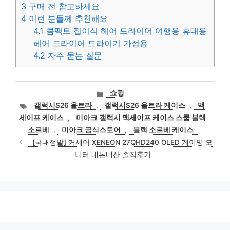
3
구매 전 참고하세요
4
이런 분들께 추천해요
4.1
콤팩트 접이식 헤어 드라이어 여행용 휴대용
헤어 드라이어 드라이기 가정용
4.2
자주 묻는 질문
카
쇼핑
테
태
갤럭시S26 울트라
,
갤럭시S26 울트라 케이스
,
맥
고
그
세이프 케이스
,
미아크 갤럭시 맥세이프 케이스 스쿱 블랙
리
소르베
,
미아크 공식스토어
,
블랙 소르베 케이스
[국내정발] 커세어 XENEON 27QHD240 OLED 게이밍 모
니터 내돈내산 솔직후기