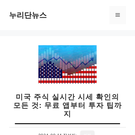
컨
텐
누리단뉴스
메
츠
로
뉴
건
너
뛰
기
미국 주식 실시간 시세 확인의
모든 것: 무료 앱부터 투자 팁까
지