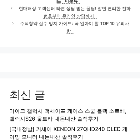
미분류
테
현대해상 고객센터 빠른 상담 받는 꿀팁! 알면 편리한 전화
고
번호부터 온라인 상담까지
리
주택청약 실수 방지 가이드: 꼭 알아야 할 TOP 10 유의사
항
최신 글
미아크 갤럭시 맥세이프 케이스 스쿱 블랙 소르베,
갤럭시S26 울트라 내돈내산 솔직후기
[국내정발] 커세어 XENEON 27QHD240 OLED 게
이밍 모니터 내돈내산 솔직후기