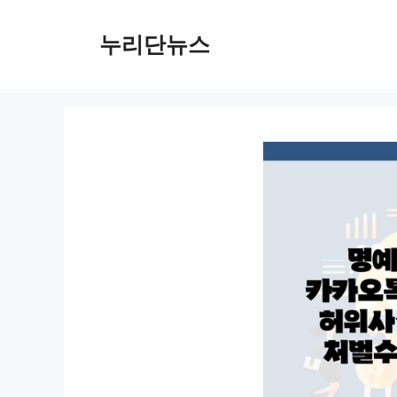
컨
텐
누리단뉴스
츠
로
건
너
뛰
기