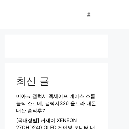
홈
최신 글
미아크 갤럭시 맥세이프 케이스 스쿱
블랙 소르베, 갤럭시S26 울트라 내돈
내산 솔직후기
[국내정발] 커세어 XENEON
27QHD240 OLED 게이밍 모니터 내