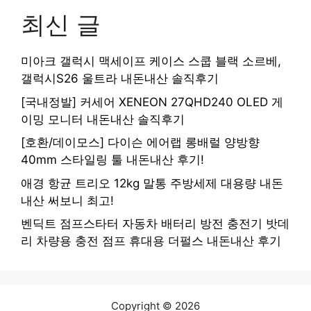
최신 글
미아크 갤럭시 맥세이프 케이스 스쿱 블랙 소르베,
갤럭시S26 울트라 내돈내산 솔직후기
[국내정발] 커세어 XENEON 27QHD240 OLED 게
이밍 모니터 내돈내산 솔직후기
[호환/데이모스] 다이슨 에어랩 롱배럴 양방향
40mm 스타일링 툴 내돈내산 후기!
애경 항균 트리오 12kg 말통 주방세제 대용량 내돈
내산 써보니 최고!
벤딕트 점프스타터 자동차 배터리 방전 충전기 밧데
리 차량용 충전 점프 휴대용 더펄스 내돈내산 후기
Copyright © 2026