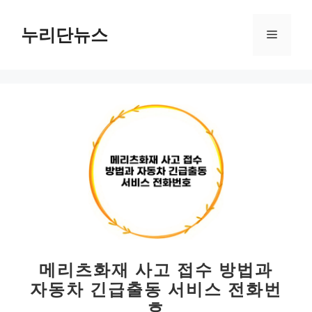
컨
텐
누리단뉴스
메
츠
로
뉴
건
너
뛰
기
메리츠화재 사고 접수 방법과
자동차 긴급출동 서비스 전화번
호