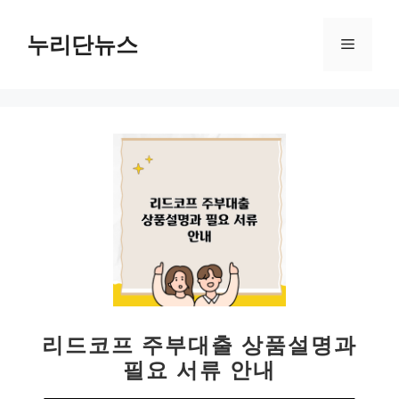
컨
텐
누리단뉴스
메
츠
로
뉴
건
너
뛰
기
리드코프 주부대출 상품설명과
필요 서류 안내