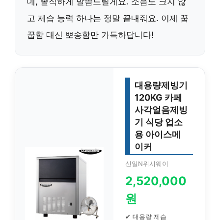
데, 솔직하게 말씀드릴게요. 소음도 크지 않
고 제습 능력 하나는 정말 끝내줘요. 이제 꿉
꿉함 대신 뽀송함만 가득하답니다!
대용량제빙기
120KG 카페
사각얼음제빙
기 식당 업소
용 아이스메
이커
신일N위시웨이
2,520,000
원
✔ 대용량 제습