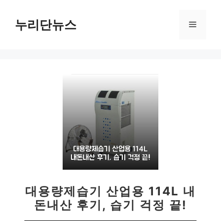
컨
텐
누리단뉴스
메
츠
로
뉴
건
너
뛰
기
대용량제습기 산업용 114L 내
돈내산 후기, 습기 걱정 끝!