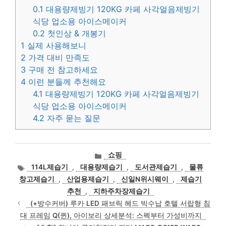
0.1
대용량제빙기 120KG 카페 사각얼음제빙기
식당 업소용 아이스메이커
0.2
첫인상 & 개봉기
1
실제 사용해보니
2
가격 대비 만족도
3
구매 전 참고하세요
4
이런 분들께 추천해요
4.1
대용량제빙기 120KG 카페 사각얼음제빙기
식당 업소용 아이스메이커
4.2
자주 묻는 질문
카
쇼핑
테
태
114L제습기
,
대용량제습기
,
도서관제습기
,
물류
고
그
창고제습기
,
산업용제습기
,
신일N위시웨이
,
제습기
리
추천
,
지하주차장제습기
(+방수커버) 루카 LED 패브릭 헤드 빅수납 호텔 서랍형 침
대 프레임 Q(퀸), 아이보리 상세분석: 스펙부터 가성비까지