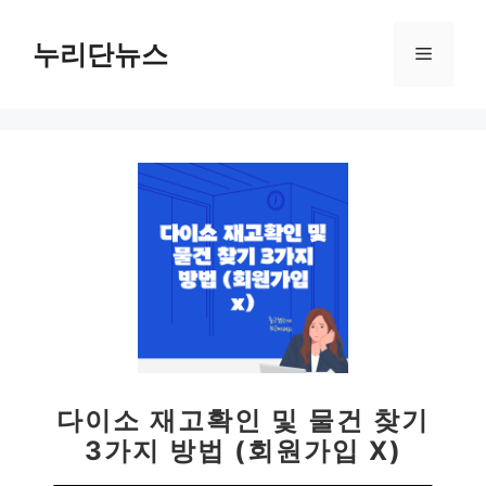
컨
텐
누리단뉴스
메
츠
로
뉴
건
너
뛰
기
다이소 재고확인 및 물건 찾기
3가지 방법 (회원가입 X)