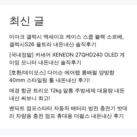
최신 글
미아크 갤럭시 맥세이프 케이스 스쿱 블랙 소르베,
갤럭시S26 울트라 내돈내산 솔직후기
[국내정발] 커세어 XENEON 27QHD240 OLED 게
이밍 모니터 내돈내산 솔직후기
[호환/데이모스] 다이슨 에어랩 롱배럴 양방향
40mm 스타일링 툴 내돈내산 후기!
애경 항균 트리오 12kg 말통 주방세제 대용량 내돈
내산 써보니 최고!
벤딕트 점프스타터 자동차 배터리 방전 충전기 밧데
리 차량용 충전 점프 휴대용 더펄스 내돈내산 후기