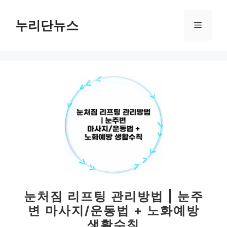
컨
텐
누리단뉴스
메
츠
로
뉴
건
너
뛰
기
눈처짐 리프팅 관리방법 | 눈주
변 마사지/운동법 + 노화예방
생활수칙