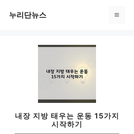
컨
텐
누리단뉴스
메
츠
로
뉴
건
너
뛰
기
내장 지방 태우는 운동 15가지
시작하기