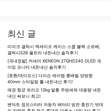
최신 글
미아크 갤럭시 맥세이프 케이스 스쿱 블랙 소르베,
갤럭시S26 울트라 내돈내산 솔직후기
[국내정발] 커세어 XENEON 27QHD240 OLED 게
이밍 모니터 내돈내산 솔직후기
[호환/데이모스] 다이슨 에어랩 롱배럴 양방향
40mm 스타일링 툴 내돈내산 후기!
애경 항균 트리오 12kg 말통 주방세제 대용량 내돈
내산 써보니 최고!
벤딕트 점프스타터 자동차 배터리 방전 충전기 밧데
리 차량용 충전 점프 휴대용 더펄스 내돈내산 후기