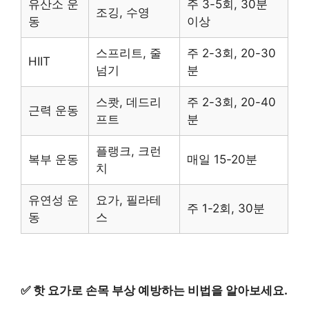
유산소 운
주 3-5회, 30분
조깅, 수영
동
이상
스프리트, 줄
주 2-3회, 20-30
HIIT
넘기
분
스쾃, 데드리
주 2-3회, 20-40
근력 운동
프트
분
플랭크, 크런
복부 운동
매일 15-20분
치
유연성 운
요가, 필라테
주 1-2회, 30분
동
스
✅
핫 요가로 손목 부상 예방하는 비법을 알아보세요.