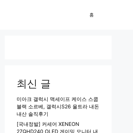
홈
최신 글
미아크 갤럭시 맥세이프 케이스 스쿱
블랙 소르베, 갤럭시S26 울트라 내돈
내산 솔직후기
[국내정발] 커세어 XENEON
27QHD240 OLED 게이밍 모니터 내