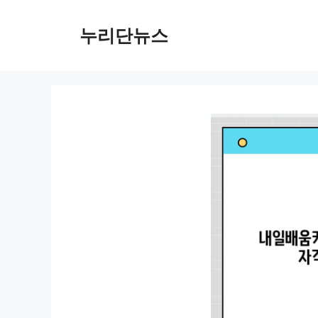
컨
텐
누리단뉴스
츠
로
건
너
뛰
기