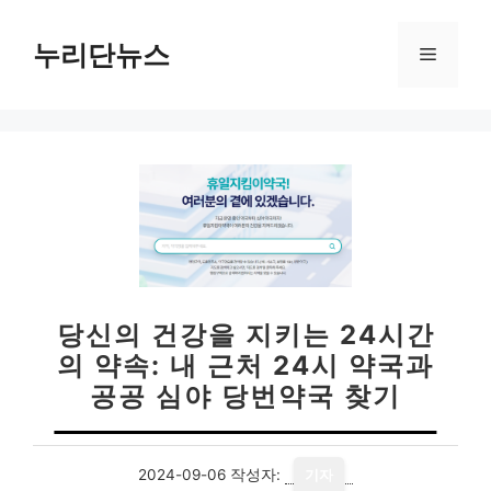
컨
텐
누리단뉴스
메
츠
로
뉴
건
너
뛰
기
당신의 건강을 지키는 24시간
의 약속: 내 근처 24시 약국과
공공 심야 당번약국 찾기
2024-09-06
작성자:
기자