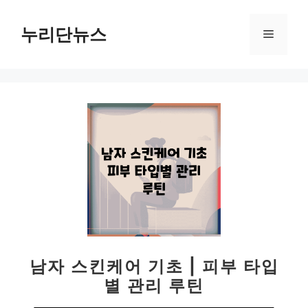
컨
텐
누리단뉴스
메
츠
로
뉴
건
너
뛰
기
남자 스킨케어 기초 | 피부 타입
별 관리 루틴