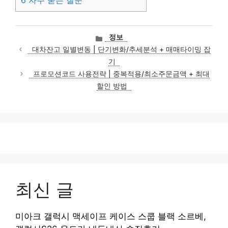
카
정보
테
대차잔고 일별변동 | 단기변화/추세분석 + 매매타이밍 잡
고
기
리
프로모션코드 사용전략 | 중복적용/최소주문금액 + 최대
할인 방법
최신 글
미아크 갤럭시 맥세이프 케이스 스쿱 블랙 소르베,