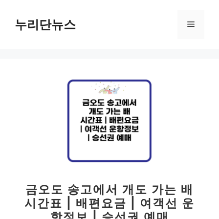
컨
텐
누리단뉴스
메
츠
로
뉴
건
너
뛰
기
금오도 송고에서 개도 가는 배
시간표 | 배편요금 | 여객선 운
항정보 | 승선권 예매