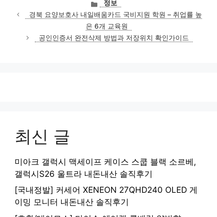
카
정보
테
경북 요양보호사 내일배움카드 국비지원 학원 – 취업률 높
고
은 6개 교육원
리
공인인증서 완전삭제 방법과 저장위치 확인가이드
최신 글
미아크 갤럭시 맥세이프 케이스 스쿱 블랙 소르베,
갤럭시S26 울트라 내돈내산 솔직후기
[국내정발] 커세어 XENEON 27QHD240 OLED 게
이밍 모니터 내돈내산 솔직후기