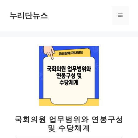
컨
텐
누리단뉴스
메
츠
로
뉴
건
너
뛰
기
국회의원 업무범위와 연봉구성
및 수당체계