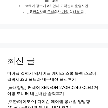
정보
테
코웨이 정수기 AS 안내 고객센터 운영시간
고
유한회사와 주식회사 기업 형태 비교
리
최신 글
미아크 갤럭시 맥세이프 케이스 스쿱 블랙 소르베,
갤럭시S26 울트라 내돈내산 솔직후기
[국내정발] 커세어 XENEON 27QHD240 OLED 게
이밍 모니터 내돈내산 솔직후기
[호환/데이모스] 다이슨 에어랩 롱배럴 양방향
40mm 스타일링 툴 내돈내산 후기!