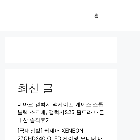
홈
최신 글
미아크 갤럭시 맥세이프 케이스 스쿱
블랙 소르베, 갤럭시S26 울트라 내돈
내산 솔직후기
[국내정발] 커세어 XENEON
27QHD240 OLED 게이밍 모니터 내