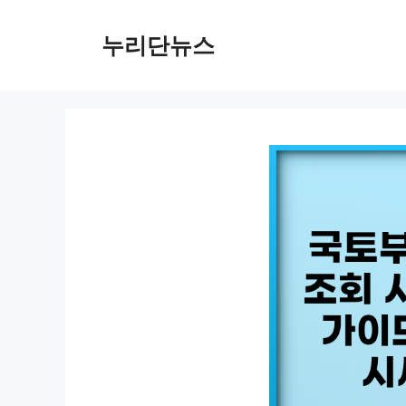
컨
텐
누리단뉴스
츠
로
건
너
뛰
기