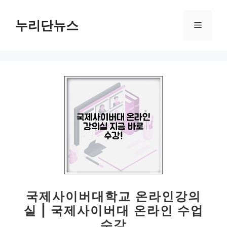
컨
텐
누리단뉴스
메
츠
로
뉴
건
너
뛰
기
국제사이버대학교 온라인강의
실 | 국제사이버대 온라인 수업
수강