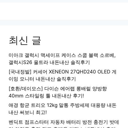
최신 글
미아크 갤럭시 맥세이프 케이스 스쿱 블랙 소르베,
갤럭시S26 울트라 내돈내산 솔직후기
[국내정발] 커세어 XENEON 27QHD240 OLED 게
이밍 모니터 내돈내산 솔직후기
[호환/데이모스] 다이슨 에어랩 롱배럴 양방향
40mm 스타일링 툴 내돈내산 후기!
애경 항균 트리오 12kg 말통 주방세제 대용량 내돈
내산 써보니 최고!
벤딕트 점프스타터 자동차 배터리 방전 충전기 밧데