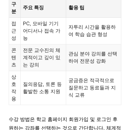
구
주요 특징
활용 팁
분
접
PC, 모바일 기기
자투리 시간을 활용하
근
어디서나 접속 가
여 학습 습관 형성
성
능
콘
전문 교수진의 체
관심 분야 강의를 선택
텐
계적이고 깊이 있
하여 전문성 강화
츠
는 강의
상
궁금증은 적극적으로
호
질의응답, 토론 등
질문하고 동료들과 지
작
활발한 소통 지원
식 교류
용
수강 방법은 학교 홈페이지 회원가입 및 로그인 후
원하는 강좌를 선택하는 것으로 간단합니다. 체계적