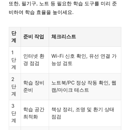
또한, 필기구, 노트 등 필요한 학습 도구를 미리 준
비하여 학습 효율을 높이세요.
단
준비 작업
체크리스트
계
1
인터넷 환
Wi-Fi 신호 확인, 유선 연결 가
단
경 점검
능성 검토
계
2
학습 장비
노트북/PC 정상 작동 확인, 웹
단
준비
캠/마이크 테스트
계
3
학습 공간
책상 정리, 조명 및 환기 상태
단
최적화
점검
계