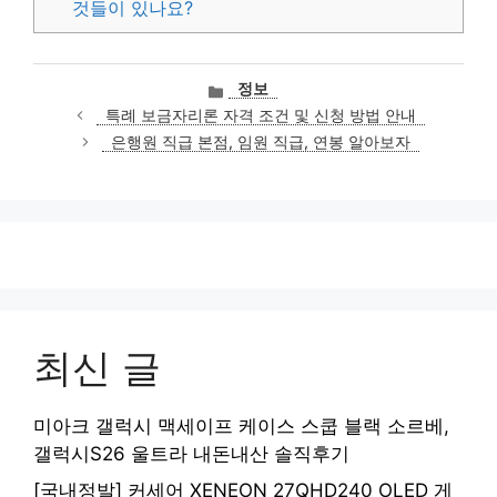
것들이 있나요?
카
정보
테
특례 보금자리론 자격 조건 및 신청 방법 안내
고
은행원 직급 본점, 임원 직급, 연봉 알아보자
리
최신 글
미아크 갤럭시 맥세이프 케이스 스쿱 블랙 소르베,
갤럭시S26 울트라 내돈내산 솔직후기
[국내정발] 커세어 XENEON 27QHD240 OLED 게