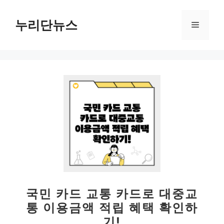
컨
텐
누리단뉴스
메
츠
로
뉴
건
너
뛰
기
국민 카드 교통 카드로 대중교
통 이용금액 적립 혜택 확인하
기!