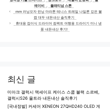
리
에이비
,
플래티넘 스톤
rnrn 러닝모자 런닝 마라톤 테니스 트레일 나일론 깊은 볼
캡 대두 내돈내산 솔직후기
휴대용 접이식 드라이어 컴팩트 여행용 드라이기 미니 냉
풍 내돈내산 후기!
최신 글
미아크 갤럭시 맥세이프 케이스 스쿱 블랙 소르베,
갤럭시S26 울트라 내돈내산 솔직후기
[국내정발] 커세어 XENEON 27QHD240 OLED 게