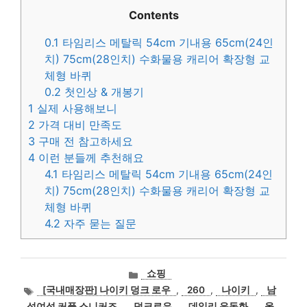
Contents
0.1
타임리스 메탈릭 54cm 기내용 65cm(24인
치) 75cm(28인치) 수화물용 캐리어 확장형 교
체형 바퀴
0.2
첫인상 & 개봉기
1
실제 사용해보니
2
가격 대비 만족도
3
구매 전 참고하세요
4
이런 분들께 추천해요
4.1
타임리스 메탈릭 54cm 기내용 65cm(24인
치) 75cm(28인치) 수화물용 캐리어 확장형 교
체형 바퀴
4.2
자주 묻는 질문
카
쇼핑
테
태
[국내매장판] 나이키 덩크 로우
,
260
,
나이키
,
남
고
그
성여성 커플 스니커즈
,
덩크로우
,
데일리 운동화
,
올