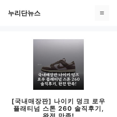
컨
텐
누리단뉴스
메
츠
로
뉴
건
너
뛰
기
[국내매장판] 나이키 덩크 로우
플래티넘 스톤 260 솔직후기,
완전 만족!