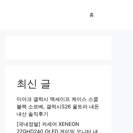
홈
최신 글
미아크 갤럭시 맥세이프 케이스 스쿱
블랙 소르베, 갤럭시S26 울트라 내돈
내산 솔직후기
[국내정발] 커세어 XENEON
27QHD240 OLED 게이밍 모니터 내