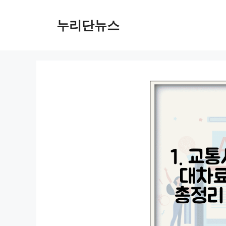
컨
텐
누리단뉴스
츠
로
건
너
뛰
기