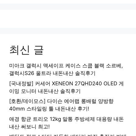
최신 글
미아크 갤럭시 맥세이프 케이스 스쿱 블랙 소르베,
갤럭시S26 울트라 내돈내산 솔직후기
[국내정발] 커세어 XENEON 27QHD240 OLED 게
이밍 모니터 내돈내산 솔직후기
[호환/데이모스] 다이슨 에어랩 롱배럴 양방향
40mm 스타일링 툴 내돈내산 후기!
애경 항균 트리오 12kg 말통 주방세제 대용량 내돈
내산 써보니 최고!