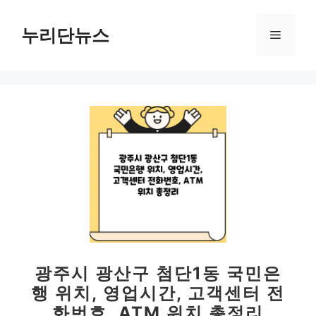
컨
텐
누리단뉴스
메
츠
로
뉴
건
너
뛰
기
광주시 광산구 첨단1동 국민은
행 위치, 영업시간, 고객센터 전
화번호, ATM 위치 총정리