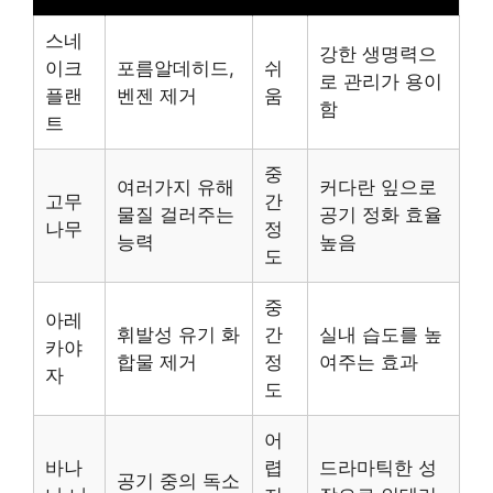
스네
강한 생명력으
이크
포름알데히드,
쉬
로 관리가 용이
플랜
벤젠 제거
움
함
트
중
여러가지 유해
커다란 잎으로
고무
간
물질 걸러주는
공기 정화 효율
나무
정
능력
높음
도
중
아레
휘발성 유기 화
간
실내 습도를 높
카야
합물 제거
정
여주는 효과
자
도
어
바나
렵
드라마틱한 성
공기 중의 독소