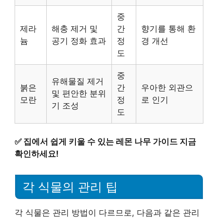
중
제라
해충 제거 및
간
향기를 통해 환
늄
공기 정화 효과
정
경 개선
도
중
유해물질 제거
붉은
간
우아한 외관으
및 편안한 분위
모란
정
로 인기
기 조성
도
✅
집에서 쉽게 키울 수 있는 레몬 나무 가이드 지금
확인하세요!
각 식물의 관리 팁
각 식물은 관리 방법이 다르므로, 다음과 같은 관리