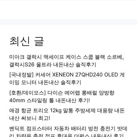
최신 글
미아크 갤럭시 맥세이프 케이스 스쿱 블랙 소르베,
갤럭시S26 울트라 내돈내산 솔직후기
[국내정발] 커세어 XENEON 27QHD240 OLED 게
이밍 모니터 내돈내산 솔직후기
[호환/데이모스] 다이슨 에어랩 롱배럴 양방향
40mm 스타일링 툴 내돈내산 후기!
애경 항균 트리오 12kg 말통 주방세제 대용량 내돈
내산 써보니 최고!
벤딕트 점프스타터 자동차 배터리 방전 충전기 밧데
리 차량용 충전 점프 휴대용 더펄스 내돈내산 후기