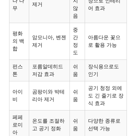
나 나
지
장으로 인테리
제거
무
않
어 효과
음
중
평화
암모니아, 벤젠
간
아름다운 꽃으
의 백
제거
정
로 활용 가능
합
도
펀스
포름알데히드
쉬
장식용으로도
톤
저감 효과
움
인기
공기 청정 외에
아이
곰팡이와 박테
쉬
도 긴 줄기로 장
비
리아 제거
움
식 효과
페페
온도를 조절하
쉬
다양한 종류로
로미
고 공기 정화
움
선택 가능
아