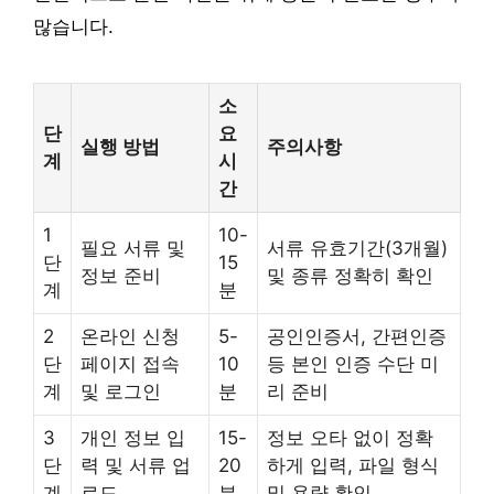
많습니다.
소
단
요
실행 방법
주의사항
계
시
간
1
10-
필요 서류 및
서류 유효기간(3개월)
단
15
정보 준비
및 종류 정확히 확인
계
분
2
온라인 신청
5-
공인인증서, 간편인증
단
페이지 접속
10
등 본인 인증 수단 미
계
및 로그인
분
리 준비
3
개인 정보 입
15-
정보 오타 없이 정확
단
력 및 서류 업
20
하게 입력, 파일 형식
계
로드
분
및 용량 확인