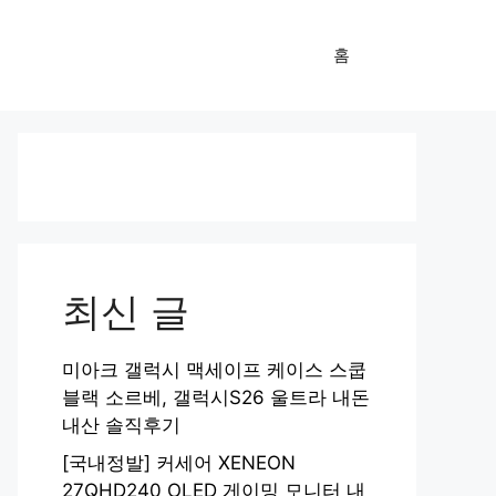
홈
최신 글
미아크 갤럭시 맥세이프 케이스 스쿱
블랙 소르베, 갤럭시S26 울트라 내돈
내산 솔직후기
[국내정발] 커세어 XENEON
27QHD240 OLED 게이밍 모니터 내