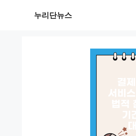
컨
텐
누리단뉴스
츠
로
건
너
뛰
기