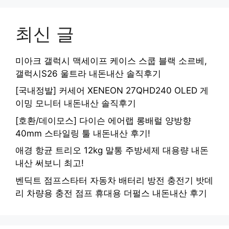
최신 글
미아크 갤럭시 맥세이프 케이스 스쿱 블랙 소르베,
갤럭시S26 울트라 내돈내산 솔직후기
[국내정발] 커세어 XENEON 27QHD240 OLED 게
이밍 모니터 내돈내산 솔직후기
[호환/데이모스] 다이슨 에어랩 롱배럴 양방향
40mm 스타일링 툴 내돈내산 후기!
애경 항균 트리오 12kg 말통 주방세제 대용량 내돈
내산 써보니 최고!
벤딕트 점프스타터 자동차 배터리 방전 충전기 밧데
리 차량용 충전 점프 휴대용 더펄스 내돈내산 후기