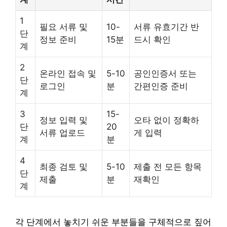
1
필요 서류 및
10-
서류 유효기간 반
단
정보 준비
15분
드시 확인
계
2
온라인 접속 및
5-10
공인인증서 또는
단
로그인
분
간편인증 준비
계
3
15-
정보 입력 및
오타 없이 정확하
단
20
서류 업로드
게 입력
계
분
4
최종 검토 및
5-10
제출 전 모든 항목
단
제출
분
재확인
계
각 단계에서 놓치기 쉬운 부분들을 구체적으로 짚어