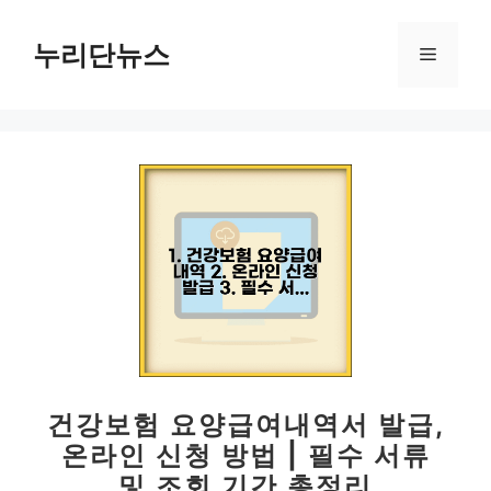
컨
텐
누리단뉴스
메
츠
로
뉴
건
너
뛰
기
건강보험 요양급여내역서 발급,
온라인 신청 방법 | 필수 서류
및 조회 기간 총정리