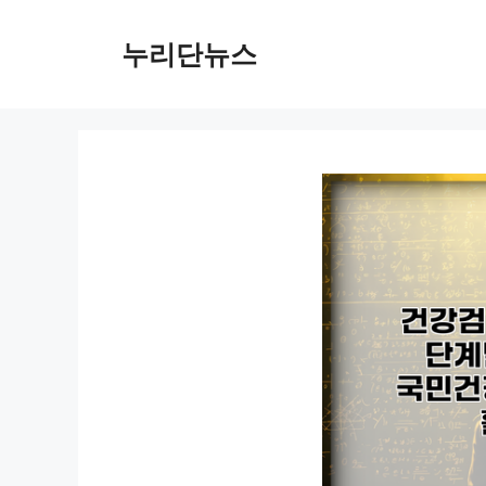
컨
텐
누리단뉴스
츠
로
건
너
뛰
기