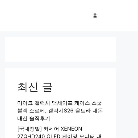
홈
최신 글
미아크 갤럭시 맥세이프 케이스 스쿱
블랙 소르베, 갤럭시S26 울트라 내돈
내산 솔직후기
[국내정발] 커세어 XENEON
27QHD240 OLED 게이밍 모니터 내