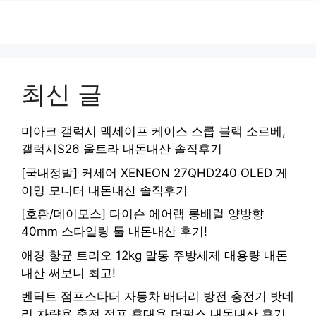
최신 글
미아크 갤럭시 맥세이프 케이스 스쿱 블랙 소르베,
갤럭시S26 울트라 내돈내산 솔직후기
[국내정발] 커세어 XENEON 27QHD240 OLED 게
이밍 모니터 내돈내산 솔직후기
[호환/데이모스] 다이슨 에어랩 롱배럴 양방향
40mm 스타일링 툴 내돈내산 후기!
애경 항균 트리오 12kg 말통 주방세제 대용량 내돈
내산 써보니 최고!
벤딕트 점프스타터 자동차 배터리 방전 충전기 밧데
리 차량용 충전 점프 휴대용 더펄스 내돈내산 후기