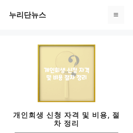
컨
텐
누리단뉴스
메
츠
로
뉴
건
너
뛰
기
개인회생 신청 자격 및 비용, 절
차 정리