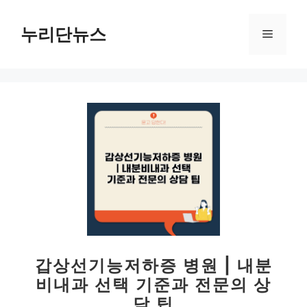
컨
텐
누리단뉴스
메
츠
로
뉴
건
너
뛰
기
갑상선기능저하증 병원 | 내분
비내과 선택 기준과 전문의 상
담 팁