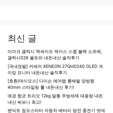
최신 글
미아크 갤럭시 맥세이프 케이스 스쿱 블랙 소르베,
갤럭시S26 울트라 내돈내산 솔직후기
[국내정발] 커세어 XENEON 27QHD240 OLED 게
이밍 모니터 내돈내산 솔직후기
[호환/데이모스] 다이슨 에어랩 롱배럴 양방향
40mm 스타일링 툴 내돈내산 후기!
애경 항균 트리오 12kg 말통 주방세제 대용량 내돈
내산 써보니 최고!
벤딕트 점프스타터 자동차 배터리 방전 충전기 밧데