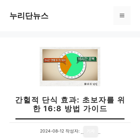
컨
텐
누리단뉴스
메
츠
로
뉴
건
너
뛰
기
간헐적 단식 효과: 초보자를 위
한 16:8 방법 가이드
2024-08-12
작성자:
기자