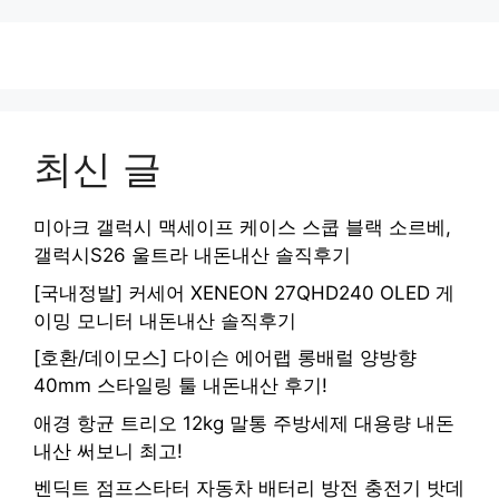
최신 글
미아크 갤럭시 맥세이프 케이스 스쿱 블랙 소르베,
갤럭시S26 울트라 내돈내산 솔직후기
[국내정발] 커세어 XENEON 27QHD240 OLED 게
이밍 모니터 내돈내산 솔직후기
[호환/데이모스] 다이슨 에어랩 롱배럴 양방향
40mm 스타일링 툴 내돈내산 후기!
애경 항균 트리오 12kg 말통 주방세제 대용량 내돈
내산 써보니 최고!
벤딕트 점프스타터 자동차 배터리 방전 충전기 밧데