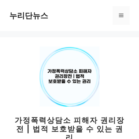
컨
텐
누리단뉴스
메
츠
로
뉴
건
너
뛰
기
가정폭력상담소 피해자 권리장
전 | 법적 보호받을 수 있는 권
리